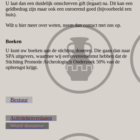
U laat dan een duidelijk omschreven gift (legaat) na. Dit kan een
geldbedrag zijn maar ook een onroerend goed (bijvoorbeeld een
huis).
Wilt u hier meer over weten, neem dan contact met ons op.
Boeken
U kunt uw boeken aan de stichting doneren. Die gaan dan naar
SPA uitgevers, waarmee wij een overeenkomst hebben dat de
Stichting Promotie Archeologisch Onderzoek 50% van de
opbrengst krijgt.
Bestuur
Activiteitenverslagen
Word donateur