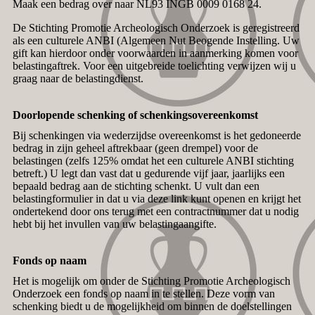
Maak een bedrag over naar NL93 INGB 0009 0168 24.
De Stichting Promotie Archeologisch Onderzoek is geregistreerd
als een culturele ANBI (Algemeen Nut Beogende Instelling. Uw
gift kan hierdoor onder voorwaarden in aanmerking komen voor
belastingaftrek. Voor een uitgebreide toelichting verwijzen wij u
graag naar de belastingdienst.
Doorlopende schenking of schenkingsovereenkomst
Bij schenkingen via wederzijdse overeenkomst is het gedoneerde
bedrag in zijn geheel aftrekbaar (geen drempel) voor de
belastingen (zelfs 125% omdat het een culturele ANBI stichting
betreft.) U legt dan vast dat u gedurende vijf jaar, jaarlijks een
bepaald bedrag aan de stichting schenkt. U vult dan een
belastingformulier in dat u via deze link kunt openen en krijgt het
ondertekend door ons terug met een contractnummer dat u nodig
hebt bij het invullen van uw belastingaangifte.
Fonds op naam
Het is mogelijk om onder de Stichting Promotie Archeologisch
Onderzoek een fonds op naam in te stellen. Deze vorm van
schenking biedt u de mogelijkheid om binnen de doelstellingen