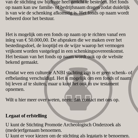
van de stichting uw bijdrage heel gericht te besteden. Het fonds
op naam kan uw familie- of bedrijfsnaam dragen zodat duidelijk
is van wie de schenking afkomstig is. Het fonds op naam wordt
beheerd door het bestuur.
Het is mogelijk om een fonds op naam op te richten vanaf een
inleg van € 50.000,00. De afspraken die we maken over het
bestedingsdoel, de looptijd en de wijze waarop het vermogen
vrijkomt worden vastgelegd in een schenkingsovereenkomst.
Het bestaan van het fonds op naam wordt ook op de website
bekend gemaakt.
Omdat we een culturele ANBI stichting zijn is er geen schenk- of
erfbelasting verschuldigd. Het is mogelijk om een fonds of naam
bij leven af te sluiten, maar u kunt het ook in uw testament
opnemen.
Wilt u hier meer over weten, neem dan contact met ons op.
Legaat of erfstelling
U kunt de Stichting Promotie Archeologisch Onderzoek als
(mede)erfgenaam benoemen.
U kunt er voor kiezen om de stichting als legataris te benoemen.