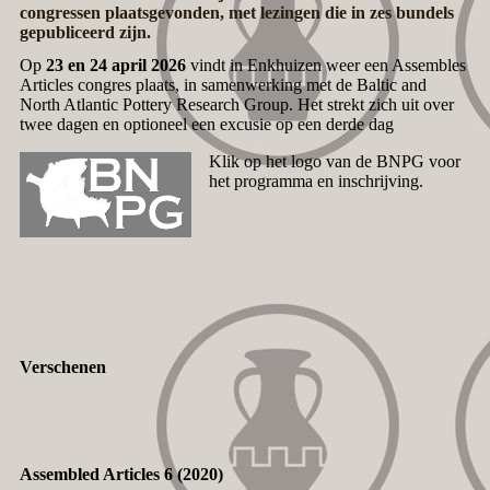
congressen plaatsgevonden, met lezingen die in zes bundels
gepubliceerd zijn.
Op
23 en 24 april 2026
vindt in Enkhuizen weer een Assembles
Articles congres plaats, in samenwerking met de Baltic and
North Atlantic Pottery Research Group. Het strekt zich uit over
twee dagen en optioneel een excusie op een derde dag
Klik op het logo van de BNPG voor
het programma en inschrijving.
Verschenen
Assembled Articles 6 (2020)